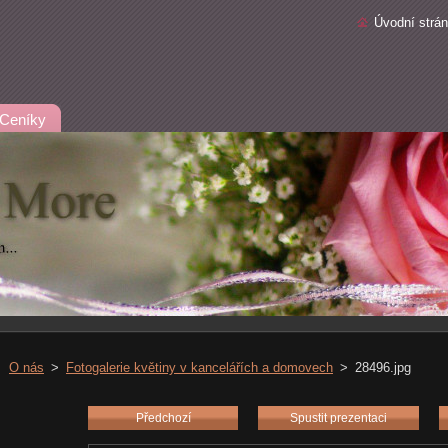
Úvodní strá
Ceníky
O nás
>
Fotogalerie květiny v kancelářích a domovech
>
28496.jpg
Předchozí
Spustit prezentaci