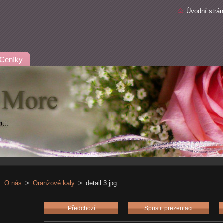
Úvodní strá
Ceníky
O nás
>
Oranžové kaly
>
detail 3.jpg
Předchozí
Spustit prezentaci