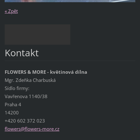
« Zpět
Kontakt
FLOWERS & MORE - květinová dílna
Mgr. Zdeňka Charbuská
Sídlo firmy:
Vavřenova 1140/38
Praha 4
14200
+420 602 372 023
flowers@
flowers-
more.cz