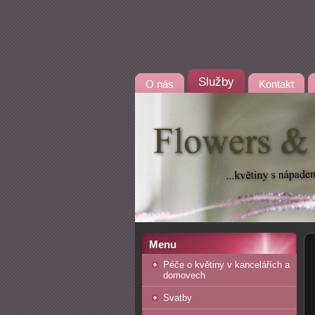
Služby
O nás
Kontakt
Menu
Péče o květiny v kancelářích a
domovech
Svatby