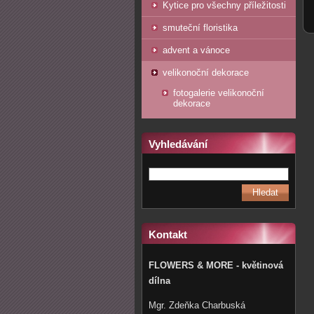
Kytice pro všechny příležitosti
smuteční floristika
advent a vánoce
velikonoční dekorace
fotogalerie velikonoční
dekorace
Vyhledávání
Kontakt
FLOWERS & MORE - květinová
dílna
Mgr. Zdeňka Charbuská