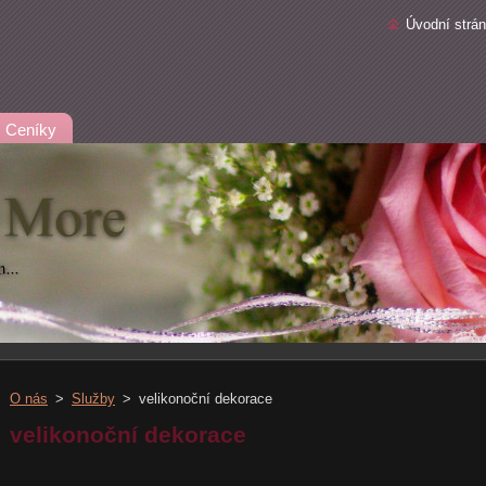
Úvodní strá
Ceníky
O nás
>
Služby
>
velikonoční dekorace
velikonoční dekorace