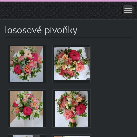
lososové pivoňky